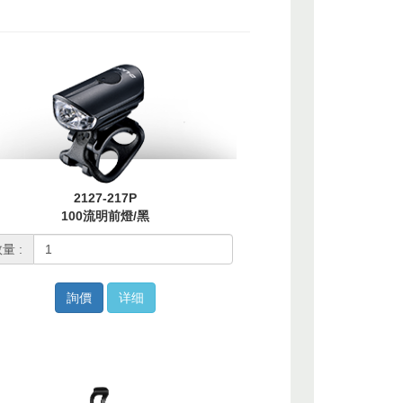
2127-217P
100流明前燈/黑
量 :
詢價
详细