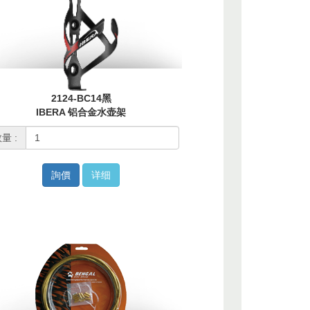
2124-BC14黑
IBERA 铝合金水壶架
量 :
詢價
详细