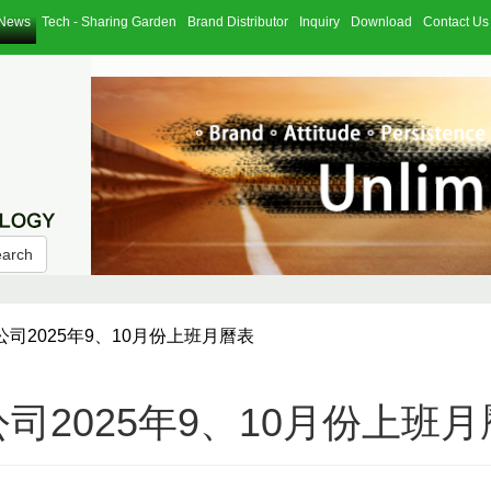
News
Tech - Sharing Garden
Brand Distributor
Inquiry
Download
Contact Us
earch
司2025年9、10月份上班月曆表
司2025年9、10月份上班月