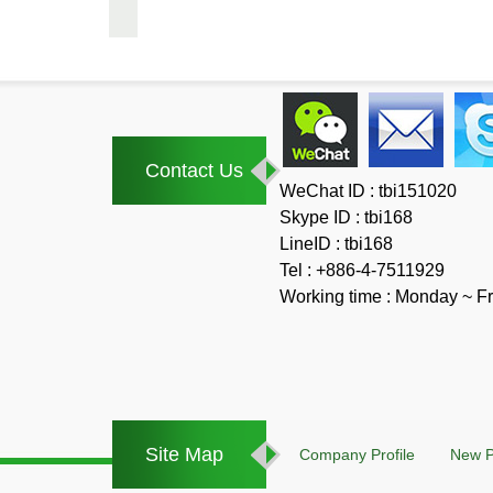
Contact Us
WeChat ID : tbi151020
Skype ID : tbi168
LineID : tbi168
Tel : +886-4-7511929
Working time : Monday ~ Fr
Site Map
Company Profile
New P