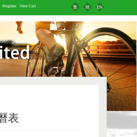
Register
View Cart
繁
簡
EN
曆表