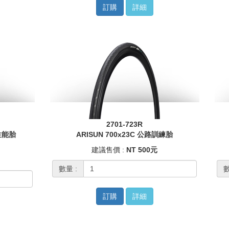
訂購
詳細
2701-723R
路性能胎
ARISUN 700x23C 公路訓練胎
建議售價 :
NT 500元
數量 :
數
訂購
詳細