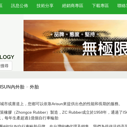
區
訊息公佈
技術分享
經銷商專區
下載專區
聯絡
階搜尋
RISUN內外胎
外胎
，城市或賽道上，您都可以依靠Arisun來提供出色的性能和長期的服務。
膠（Zhongce Rubber）製造，ZC Rubber成立於1958年，通過了I
，每年生產超過1億個自行車輪胎
集團ARISUN自行車輪胎品牌，在台灣的總代理及銷售。我們為提供這些