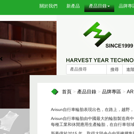
關於我們
新產品
產品目錄
品牌專
搜尋
進
首頁
產品目錄
品牌專區
A
Arisun自行車輪胎表現出色，在路上，越野
Arisun自行車輪胎由中國最大的輪胎製造商中策橡
每種工業和休閒應用生產輪胎，在自行車領域
新豪億於2015 年，取得大陸央企中策橡膠