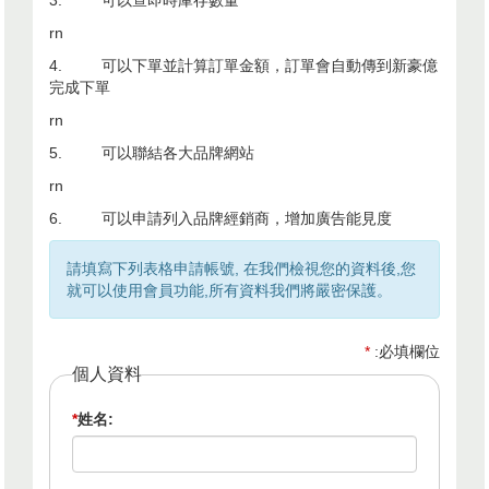
3.
可以查即時庫存數量
rn
4.
可以下單並計算訂單金額，訂單會自動傳到新豪億
完成下單
rn
5.
可以聯結各大品牌網站
rn
6.
可以申請列入品牌經銷商，增加廣告能見度
請填寫下列表格申請帳號, 在我們檢視您的資料後,您
就可以使用會員功能,所有資料我們將嚴密保護。
*
:必填欄位
個人資料
*
姓名: