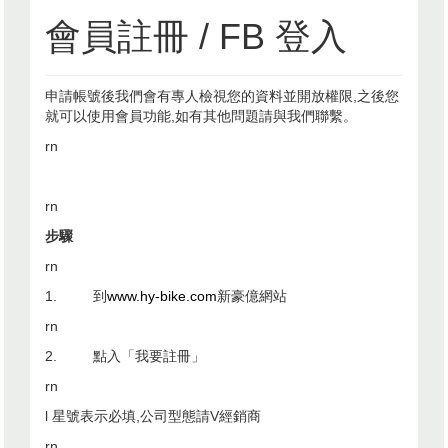
會員註冊 / FB 登入
申請帳號後我們會有專人檢視您的資料並開放權限,之後您
就可以使用會員功能,如有其他問題請與我們聯繫。
rn
rn
步驟
rn
1.
到
www.hy-bike.com
新豪億網站
rn
2.
點入「我要註冊」
rn
l
星號表示必填
,
公司型態請
V
經銷商
rn