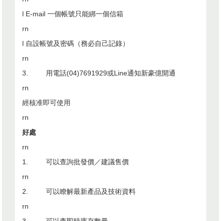
l
E-mail
一個帳號只能綁一個信箱
rn
l
自設帳號及密碼（務必自己記錄）
rn
3.
用電話
(04)7691929
或
Line
通知新豪億開通
rn
經核准即可使用
rn
好處
rn
1.
可以查詢批發價／建議售價
rn
2.
可以瞭解最新產品及技術資料
rn